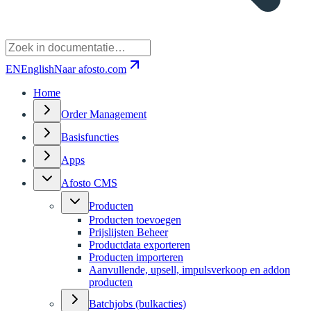
EN
English
Naar afosto.com
Home
Order Management
Basisfuncties
Apps
Afosto CMS
Producten
Producten toevoegen
Prijslijsten Beheer
Productdata exporteren
Producten importeren
Aanvullende, upsell, impulsverkoop en addon
producten
Batchjobs (bulkacties)