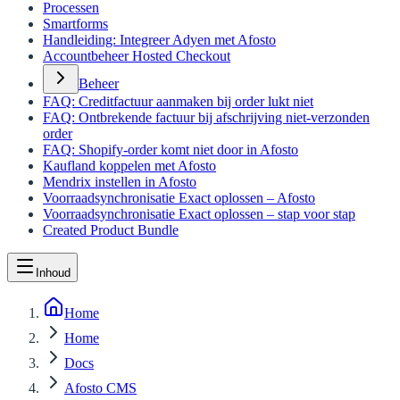
Processen
Smartforms
Handleiding: Integreer Adyen met Afosto
Accountbeheer Hosted Checkout
Beheer
FAQ: Creditfactuur aanmaken bij order lukt niet
FAQ: Ontbrekende factuur bij afschrijving niet-verzonden
order
FAQ: Shopify-order komt niet door in Afosto
Kaufland koppelen met Afosto
Mendrix instellen in Afosto
Voorraadsynchronisatie Exact oplossen – Afosto
Voorraadsynchronisatie Exact oplossen – stap voor stap
Created Product Bundle
Inhoud
Home
Home
Docs
Afosto CMS