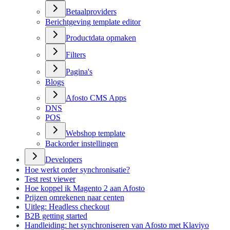
Betaalproviders
Berichtgeving template editor
Productdata opmaken
Filters
Pagina's
Blogs
Afosto CMS Apps
DNS
POS
Webshop template
Backorder instellingen
Developers
Hoe werkt order synchronisatie?
Test rest viewer
Hoe koppel ik Magento 2 aan Afosto
Prijzen omrekenen naar centen
Uitleg: Headless checkout
B2B getting started
Handleiding: het synchroniseren van Afosto met Klaviyo