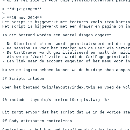
> Op 31 mei 2024 is voor onze @afosto/storefront packag
> **Wijzigingen**

>

> **19 nov 2024**

Het script is bijgewerkt met features zoals item kortin
Het script is bijgewerkt met een drawer en pagina om in
In dit bestand worden een aantal dingen opgezet.

- De Storefront client wordt geïnitialiseerd met de ing
- De session ID voor het tracken van de user via Server
- De CartDrawer wordt geïnitialiseerd en haalt de huidi
- Als we op ‘/cart’ zitten wordt de CartPage geïnitiali
- Een link naar de account omgeving of het menu voor in
Nu we de logica hebben kunnen we de huidige shop aanpas
## Scripts inladen

Open het bestand twig/layouts/index.twig en voeg de vol
{% 
include
 'layouts/storefrontScripts.twig'
 %}
Dit zorgt ervoor dat het script dat we in de vorige sta
## Body attributen controleren

Controleer in het bestand twig/layouts/index.twig of er