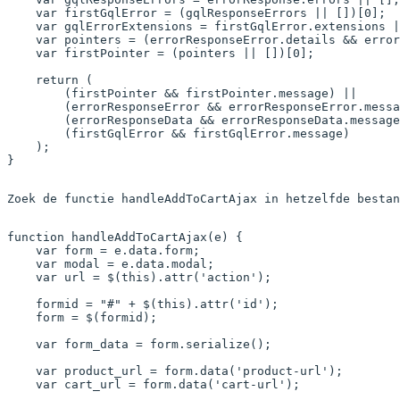
    var firstGqlError = (gqlResponseErrors || [])[0];

    var gqlErrorExtensions = firstGqlError.extensions |
    var pointers = (errorResponseError.details && error
    var firstPointer = (pointers || [])[0];

    return (

        (firstPointer && firstPointer.message) ||

        (errorResponseError && errorResponseError.messa
        (errorResponseData && errorResponseData.message
        (firstGqlError && firstGqlError.message)

    );

Zoek de functie handleAddToCartAjax in hetzelfde bestan
function
 handleAddToCartAjax
(
e
) {
    var
 form 
=
 e.data.form;
    var
 modal 
=
 e.data.modal;
    var
 url 
=
 $
(
this
).
attr
(
'action'
);
    formid 
=
 "#"
 +
 $
(
this
).
attr
(
'id'
);
    form 
=
 $
(formid);
    var
 form_data 
=
 form.
serialize
();
    var
 product_url 
=
 form.
data
(
'product-url'
);
    var
 cart_url 
=
 form.
data
(
'cart-url'
);