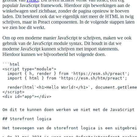
populair JavaScript framework. Hierdoor zijn bewerkingen aan de
winkelwagen snel zichtbaar, zonder de pagina opnieuw te hoeven
laden. Dit betekent ook dat we eigenlijk niet meer de HTML in twig
schrijven, maar in Preact componenten. In de volgende stappen laten
we zien hoe dit werkt.
Om op een moderne manier JavaScript te schrijven, maken we ook
gebruik van de JavaScript module syntax. Dit houdt in dat we
moderne JavaScript kunnen schrijven met import statements.
Hierdoor kunnen we bijvoorbeeld het volgende doen.
```html

<script type="module">

  import { h, render } from 'https://esm.sh/preact';

  import { html } from 'https://esm.sh/htm/preact';

  render(html`<h1>Hello World!</h1>`, document.getEleme
</script>

Om dit te kunnen doen werken we niet met de JavaScript 
## Storefront logica

Het toevoegen van de storefront logica is een uitgebrei