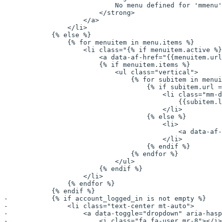
                            No menu defined for 'mmenu'
                        </strong>
                    </a>
                </li>
            {% else %}
                {% for menuitem in menu.items %}
                    <li class="{% if menuitem.active %}
                        <a data-af-href="{{menuitem.url
                        {% if menuitem.items %}
                            <ul class="vertical">
                                {% for subitem in menui
                                    {% if subitem.url =
                                        <li class="mm-d
                                            {{subitem.l
                                        </li>
                                    {% else %}
                                        <li>
                                            <a data-af-
                                        </li>
                                    {% endif %}
                                {% endfor %}
                            </ul>
                        {% endif %}
                    </li>
                {% endfor %}
            {% endif %}
-           {% if account_logged_in is not empty %}
-               <li class="text-center mt-auto">
-                   <a data-toggle="dropdown" aria-hasp
-                       <i class="fa fa-user mr-8"></i>