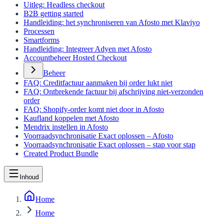
Uitleg: Headless checkout
B2B getting started
Handleiding: het synchroniseren van Afosto met Klaviyo
Processen
Smartforms
Handleiding: Integreer Adyen met Afosto
Accountbeheer Hosted Checkout
Beheer
FAQ: Creditfactuur aanmaken bij order lukt niet
FAQ: Ontbrekende factuur bij afschrijving niet-verzonden
order
FAQ: Shopify-order komt niet door in Afosto
Kaufland koppelen met Afosto
Mendrix instellen in Afosto
Voorraadsynchronisatie Exact oplossen – Afosto
Voorraadsynchronisatie Exact oplossen – stap voor stap
Created Product Bundle
Inhoud
Home
Home