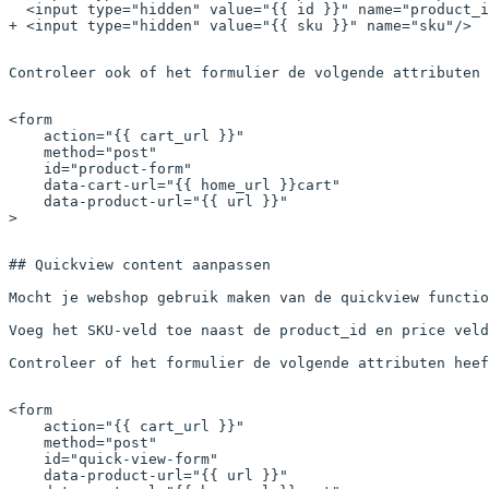
  <input type="hidden" value="{{ id }}" name="product_i
+ <input type="hidden" value="{{ sku }}" name="sku"/>
Controleer ook of het formulier de volgende attributen 
<
form
    action
=
"{{ 
cart_url
 }}"
    method
=
"post"
    id
=
"product-form"
    data-cart-url
=
"{{ 
home_url
 }}cart"
    data-product-url
=
"{{ 
url
 }}"
>
## Quickview content aanpassen

Mocht je webshop gebruik maken van de quickview functio
Voeg het SKU-veld toe naast de product_id en price veld
Controleer of het formulier de volgende attributen heef
<
form
    action
=
"{{ 
cart_url
 }}"
    method
=
"post"
    id
=
"quick-view-form"
    data-product-url
=
"{{ 
url
 }}"