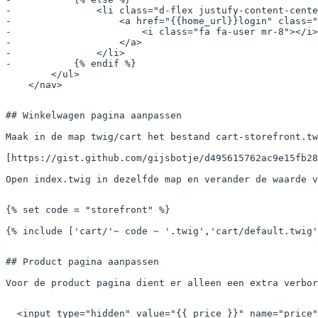
-               <li class="d-flex justufy-content-cente
-                   <a href="{{home_url}}login" class="
-                       <i class="fa fa-user mr-8"></i>
-                   </a>
-               </li>
-           {% endif %}
        </ul>
    </nav>
## Winkelwagen pagina aanpassen

Maak in de map twig/cart het bestand cart-storefront.tw
[https://gist.github.com/gijsbotje/d495615762ac9e15fb28
Open index.twig in dezelfde map en verander de waarde v
{% 
set
 code 
=
 "storefront"
 %}
{% 
include
 [
'cart/'
~ code 
~
 '.twig'
,
'cart/default.twig'
## Product pagina aanpassen

Voor de product pagina dient er alleen een extra verbor
  <input type="hidden" value="{{ price }}" name="price"