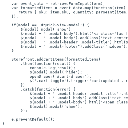
    var
 event_data 
=
 retrieveFormInput
(form);
    var
 formattedItems 
=
 event_data.
map
(
function
(
item
) 
       return
 { sku: item.sku, quantity: 
parseInt
(item.
    });
    if
(modal 
==
 '#quick-view-modal'
) {
        $
(modal).
modal
(
'show'
);
        $
(modal 
+
 " .modal-body"
).
html
(
'<i class="fas f
        $
(modal 
+
 " .modal-body"
).
addClass
(
'text-center
        $
(modal 
+
 " .modal-header .modal-title"
).
html
(
$
        $
(modal 
+
 " .modal-footer"
).
addClass
(
'hidden'
);
    }
    Storefront.
addCartItems
(formattedItems)
        .
then
(
function
(
result
) {
            console.
log
(result);
            $
(modal).
modal
(
'hide'
);
            openDrawer
(
'#cart-drawer'
);
            $
(
'.cart-toggle'
).
trigger
(
'cart:updated'
, r
        })
        .
catch
(
function
(
error
) {
            $
(modal 
+
 " .modal-header .modal-title"
).
ht
            $
(modal 
+
 " .modal-body"
).
addClass
(
'text-ce
            $
(modal 
+
 " .modal-body"
).
html
(
'<span class
            $
(modal).
modal
(
'show'
);
        });
    e.
preventDefault
();
}