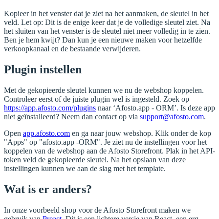
Kopieer in het venster dat je ziet na het aanmaken, de sleutel in het
veld. Let op: Dit is de enige keer dat je de volledige sleutel ziet. Na
het sluiten van het venster is de sleutel niet meer volledig in te zien.
Ben je hem kwijt? Dan kun je een nieuwe maken voor hetzelfde
verkoopkanaal en de bestaande verwijderen.
Plugin instellen
Met de gekopieerde sleutel kunnen we nu de webshop koppelen.
Controleer eerst of de juiste plugin wel is ingesteld. Zoek op
https://app.afosto.com/plugins
naar ‘Afosto.app - ORM’. Is deze app
niet geïnstalleerd? Neem dan contact op via
support@afosto.com
.
Open
app.afosto.com
en ga naar jouw webshop. Klik onder de kop
"Apps" op "afosto.app -ORM". Je ziet nu de instellingen voor het
koppelen van de webshop aan de Afosto Storefront. Plak in het API-
token veld de gekopieerde sleutel. Na het opslaan van deze
instellingen kunnen we aan de slag met het template.
Wat is er anders?
In onze voorbeeld shop voor de Afosto Storefront maken we
gebruik van
Preact
. Dit is een lichtere versie van React, een erg