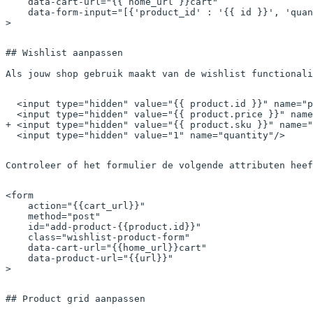
    data-cart-url
=
"{{ 
home_url
 }}cart"
    data-form-input
=
"[{'product_id' : '{{ 
id
 }}', 'quan
>
## Wishlist aanpassen

Als jouw shop gebruik maakt van de wishlist functionali
  <input type="hidden" value="{{ product.id }}" name="p
  <input type="hidden" value="{{ product.price }}" name
+ <input type="hidden" value="{{ product.sku }}" name="
  <input type="hidden" value="1" name="quantity"/>
Controleer of het formulier de volgende attributen heef
<
form
    action
=
"{{
cart_url
}}"
    method
=
"post"
    id
=
"add-product-{{
product
.
id
}}"
    class
=
"wishlist-product-form"
    data-cart-url
=
"{{
home_url
}}cart"
    data-product-url
=
"{{
url
}}"
>
## Product grid aanpassen
