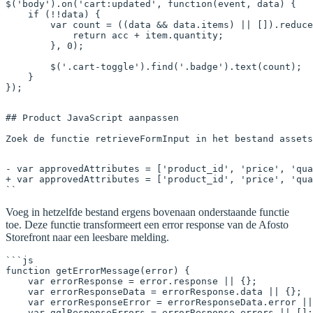
$
(
'body'
).
on
(
'cart:updated'
, 
function
(
event
, 
data
) {
    if
 (
!!
data) {
        var
 count 
=
 ((data 
&&
 data.items) 
||
 []).
reduce
            return
 acc 
+
 item.quantity;
        }, 
0
);
        $
(
'.cart-toggle'
).
find
(
'.badge'
).
text
(count);
    }
});
## Product JavaScript aanpassen

Zoek de functie retrieveFormInput in het bestand assets
- var approvedAttributes = ['product_id', 'price', 'qua
+ var approvedAttributes = ['product_id', 'price', 'qua
``
Voeg in hetzelfde bestand ergens bovenaan onderstaande functie
toe. Deze functie transformeert een error response van de Afosto
Storefront naar een leesbare melding.
```js

function getErrorMessage(error) {

    var errorResponse = error.response || {};

    var errorResponseData = errorResponse.data || {};

    var errorResponseError = errorResponseData.error ||
    var gqlResponseErrors = errorResponse.errors || [];
