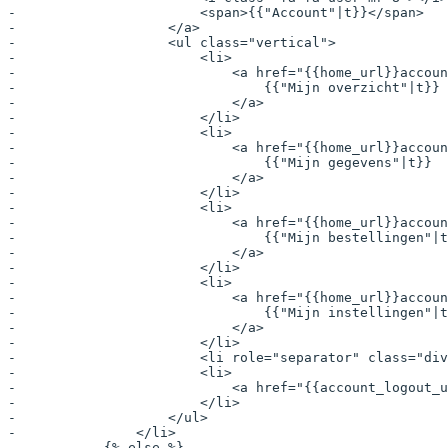
-                       <span>{{"Account"|t}}</span>
-                   </a>
-                   <ul class="vertical">
-                       <li>
-                           <a href="{{home_url}}accoun
-                               {{"Mijn overzicht"|t}}
-                           </a>
-                       </li>
-                       <li>
-                           <a href="{{home_url}}accoun
-                               {{"Mijn gegevens"|t}}
-                           </a>
-                       </li>
-                       <li>
-                           <a href="{{home_url}}accoun
-                               {{"Mijn bestellingen"|t
-                           </a>
-                       </li>
-                       <li>
-                           <a href="{{home_url}}accoun
-                               {{"Mijn instellingen"|t
-                           </a>
-                       </li>
-                       <li role="separator" class="div
-                       <li>
-                           <a href="{{account_logout_u
-                       </li>
-                   </ul>
-               </li>
-           {% else %}