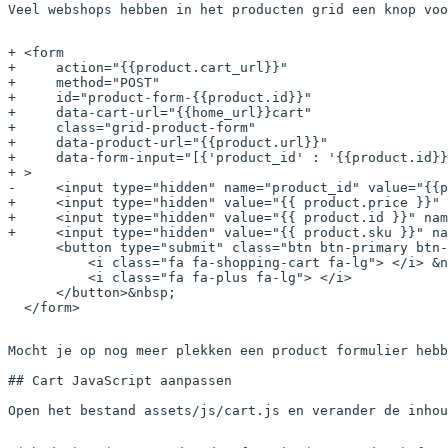
Veel webshops hebben in het producten grid een knop voo
+ <form
+     action="{{product.cart_url}}"
+     method="POST"
+     id="product-form-{{product.id}}"
+     data-cart-url="{{home_url}}cart"
+     class="grid-product-form"
+     data-product-url="{{product.url}}"
+     data-form-input="[{'product_id' : '{{product.id}}
+ >
-     <input type="hidden" name="product_id" value="{{p
+     <input type="hidden" value="{{ product.price }}" 
+     <input type="hidden" value="{{ product.id }}" nam
+     <input type="hidden" value="{{ product.sku }}" na
      <button type="submit" class="btn btn-primary btn-
          <i class="fa fa-shopping-cart fa-lg"> </i> &n
          <i class="fa fa-plus fa-lg"> </i>
      </button>&nbsp;
  </form>
Mocht je op nog meer plekken een product formulier hebb
## Cart JavaScript aanpassen

Open het bestand assets/js/cart.js en verander de inhou