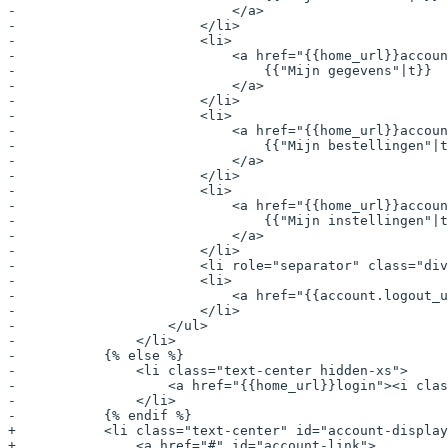
-                           </a>
-                       </li>
-                       <li>
-                           <a href="{{home_url}}accoun
-                               {{"Mijn gegevens"|t}}
-                           </a>
-                       </li>
-                       <li>
-                           <a href="{{home_url}}accoun
-                               {{"Mijn bestellingen"|t
-                           </a>
-                       </li>
-                       <li>
-                           <a href="{{home_url}}accoun
-                               {{"Mijn instellingen"|t
-                           </a>
-                       </li>
-                       <li role="separator" class="div
-                       <li>
-                           <a href="{{account.logout_u
-                       </li>
-                   </ul>
-               </li>
-           {% else %}
-               <li class="text-center hidden-xs">
-                   <a href="{{home_url}}login"><i clas
-               </li>
-           {% endif %}
+           <li class="text-center" id="account-display
+               <a href="#" id="account-link">