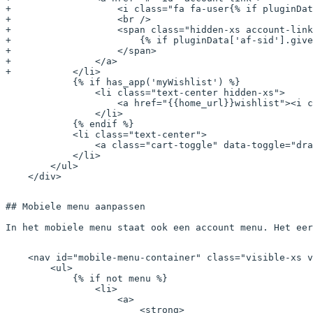
+                   <i class="fa fa-user{% if pluginDat
+                   <br />
+                   <span class="hidden-xs account-link
+                       {% if pluginData['af-sid'].give
+                   </span>
+               </a>
+           </li>
            {% if has_app('myWishlist') %}
                <li class="text-center hidden-xs">
                    <a href="{{home_url}}wishlist"><i c
                </li>
            {% endif %}
            <li class="text-center">
                <a class="cart-toggle" data-toggle="dra
            </li>
        </ul>
    </div>
## Mobiele menu aanpassen

In het mobiele menu staat ook een account menu. Het eer
    <nav id="mobile-menu-container" class="visible-xs v
        <ul>
            {% if not menu %}
                <li>
                    <a>
                        <strong>