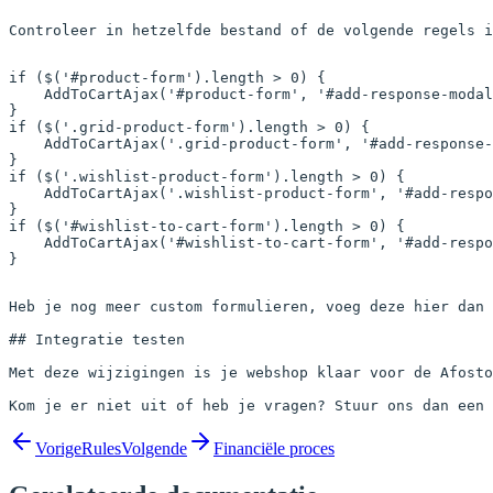
Controleer in hetzelfde bestand of de volgende regels i
if
 (
$
(
'#product-form'
).
length
 >
 0
) {
    AddToCartAjax
(
'#product-form'
, 
'#add-response-modal
}
if
 (
$
(
'.grid-product-form'
).
length
 >
 0
) {
    AddToCartAjax
(
'.grid-product-form'
, 
'#add-response-
}
if
 (
$
(
'.wishlist-product-form'
).
length
 >
 0
) {
    AddToCartAjax
(
'.wishlist-product-form'
, 
'#add-respo
}
if
 (
$
(
'#wishlist-to-cart-form'
).
length
 >
 0
) {
    AddToCartAjax
(
'#wishlist-to-cart-form'
, 
'#add-respo
}
Heb je nog meer custom formulieren, voeg deze hier dan 
## Integratie testen

Met deze wijzigingen is je webshop klaar voor de Afosto
Vorige
Rules
Volgende
Financiële proces