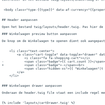
 <
body
 class
=
"type-{{
type
}}"
 data-af-currency
=
"{{
proper
## Header aanpassen

Open het bestand twig/layouts/header.twig. Pas hier de 
### Winkelwagen preview button aanpassen

De knop om de Winkelwagen te openen dient ook aangepast
    <li class="text-center">
        <a class="cart-toggle" data-toggle="drawer" dat
            <i class="fa fa-shopping-cart"></i>
-           <span class="badge">{{ cart.count }}</span>
+           <span class="badge">-</span><br>
            <span class="hidden-xs">{{ "Winkelwagen"|t 
        </a>
    </li>	
### Winkelwagen drawer aanpassen

Onderaan de header.twig file staat een include regel me
{% 
include
 'layouts/cartDrawer.twig'
 %}