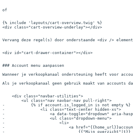
of

{% 
include
 'layouts/cart-overview.twig'
 %}
<
div
 class
=
"cart-overview-underlay"
></
div
>
Vervang deze regel(s) door onderstaande <div /> element
<
div
 id
=
"cart-drawer-container"
></
div
>
### Account menu aanpassen

Wanneer je verkoopkanaal ondersteuning heeft voor accou
Als je verkoopkanaal geen gebruik maakt van accounts da
    <div class="navbar-utilities">
        <ul class="nav navbar-nav pull-right">
-           {% if account.is_logged_in is not empty %}
-               <li class="text-center hidden-xs">
-                   <a data-toggle="dropdown" aria-has
-                   <ul class="dropdown-menu">
-                       <li>
-                           <a href="{{home_url}}accoun
-                               {{"Mijn overzicht"|t}}