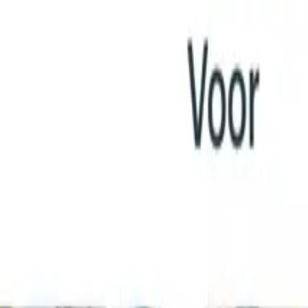
Ga naar inhoud
050 711 95 19
Helpcentrum
Inloggen
Nederlands
050 711 95 19
Helpcentrum
Inloggen
Oplossingen
Apps
Over Afosto
Developers
Blog
Prijzen
Boek een demo
Gratis proberen