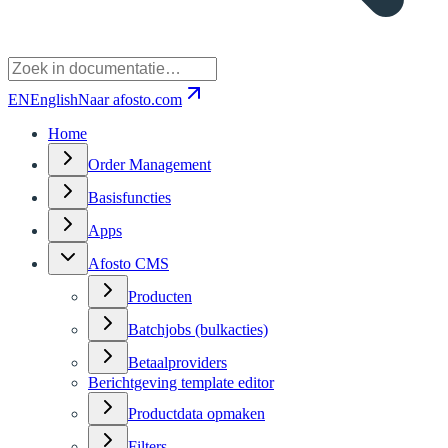
EN
English
Naar afosto.com
Home
Order Management
Basisfuncties
Apps
Afosto CMS
Producten
Batchjobs (bulkacties)
Betaalproviders
Berichtgeving template editor
Productdata opmaken
Filters