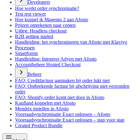
Developers
Hoe werkt order synchronisatie?
Test rest viewer
Hoe koppel ik Magento 2 aan Afosto
Prijzen omrekenen naar centen
Uitleg: Headless checkout
B2B getting started
Handleiding: het synchroniseren van Afosto met Klaviyo
Processen
Smartforms
Handleiding: Integreer Adyen met Afosto
Accountbeheer Hosted Checkout
Beheer
FAQ: Creditfactuur aanmaken bij order lukt niet
FAQ: Ontbrekende factuur bij afschrijving niet-verzonden
order
FAQ: Shopify-order komt niet door in Afosto
Kaufland koppelen met Afosto
Mendrix instellen in Afosto
Voorraadsynchronisatie Exact oplossen – Afosto
Voorraadsynchronisatie Exact oplossen – stap voor stap
Created Product Bundle