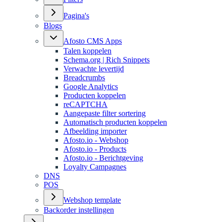
Pagina's
Blogs
Afosto CMS Apps
Talen koppelen
Schema.org | Rich Snippets
Verwachte levertijd
Breadcrumbs
Google Analytics
Producten koppelen
reCAPTCHA
Aangepaste filter sortering
Automatisch producten koppelen
Afbeelding importer
Afosto.io - Webshop
Afosto.io - Products
Afosto.io - Berichtgeving
Loyalty Campagnes
DNS
POS
Webshop template
Backorder instellingen