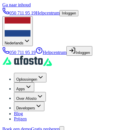
Ga naar inhoud
050 711 95 19
Helpcentrum
Inloggen
Nederlands
050 711 95 19
Helpcentrum
Inloggen
Oplossingen
Apps
Over Afosto
Developers
Blog
Prijzen
Boek een demo
Gratis proberen