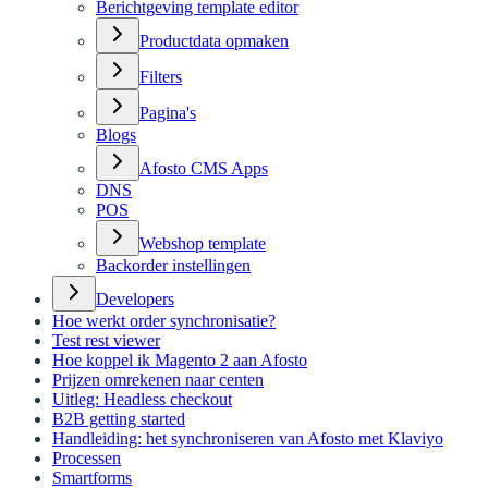
Berichtgeving template editor
Productdata opmaken
Filters
Pagina's
Blogs
Afosto CMS Apps
DNS
POS
Webshop template
Backorder instellingen
Developers
Hoe werkt order synchronisatie?
Test rest viewer
Hoe koppel ik Magento 2 aan Afosto
Prijzen omrekenen naar centen
Uitleg: Headless checkout
B2B getting started
Handleiding: het synchroniseren van Afosto met Klaviyo
Processen
Smartforms