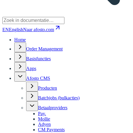
EN
English
Naar afosto.com
Home
Order Management
Basisfuncties
Apps
Afosto CMS
Producten
Batchjobs (bulkacties)
Betaalproviders
Pay.
Mollie
Adyen
CM Payments