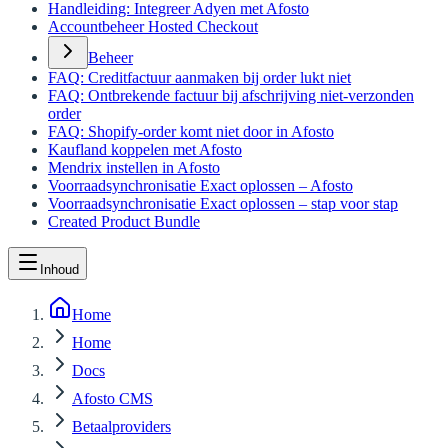
Handleiding: Integreer Adyen met Afosto
Accountbeheer Hosted Checkout
Beheer
FAQ: Creditfactuur aanmaken bij order lukt niet
FAQ: Ontbrekende factuur bij afschrijving niet-verzonden
order
FAQ: Shopify-order komt niet door in Afosto
Kaufland koppelen met Afosto
Mendrix instellen in Afosto
Voorraadsynchronisatie Exact oplossen – Afosto
Voorraadsynchronisatie Exact oplossen – stap voor stap
Created Product Bundle
Inhoud
Home
Home
Docs
Afosto CMS
Betaalproviders