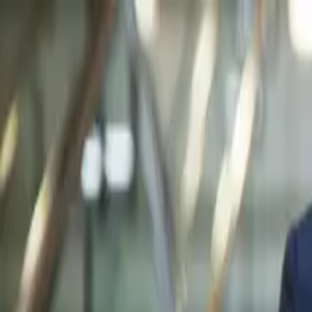
Ga naar inhoud
050 711 95 19
Helpcentrum
Inloggen
Nederlands
050 711 95 19
Helpcentrum
Inloggen
Oplossingen
Apps
Over Afosto
Developers
Blog
Prijzen
Boek een demo
Gratis proberen