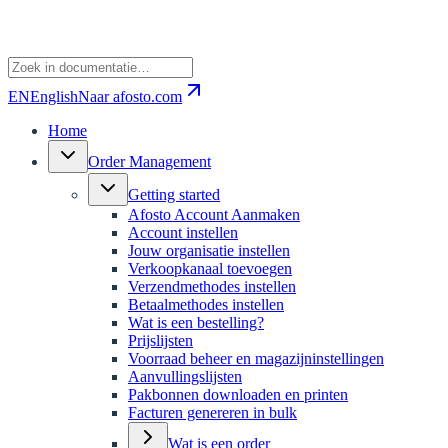
EN
English
Naar afosto.com
Home
Order Management
Getting started
Afosto Account Aanmaken
Account instellen
Jouw organisatie instellen
Verkoopkanaal toevoegen
Verzendmethodes instellen
Betaalmethodes instellen
Wat is een bestelling?
Prijslijsten
Voorraad beheer en magazijninstellingen
Aanvullingslijsten
Pakbonnen downloaden en printen
Facturen genereren in bulk
Wat is een order