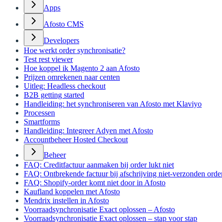
Apps
Afosto CMS
Developers
Hoe werkt order synchronisatie?
Test rest viewer
Hoe koppel ik Magento 2 aan Afosto
Prijzen omrekenen naar centen
Uitleg: Headless checkout
B2B getting started
Handleiding: het synchroniseren van Afosto met Klaviyo
Processen
Smartforms
Handleiding: Integreer Adyen met Afosto
Accountbeheer Hosted Checkout
Beheer
FAQ: Creditfactuur aanmaken bij order lukt niet
FAQ: Ontbrekende factuur bij afschrijving niet-verzonden orde
FAQ: Shopify-order komt niet door in Afosto
Kaufland koppelen met Afosto
Mendrix instellen in Afosto
Voorraadsynchronisatie Exact oplossen – Afosto
Voorraadsynchronisatie Exact oplossen – stap voor stap