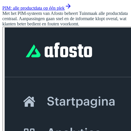
PIM: alle productdata op één plek
Met het PIM-systeem van Afosto beheert Tuinmaak alle productdata
centraal. Aanpassingen gaan snel en de informatie klopt overal, wat
klanten beter bedient en fouten voorkomt.