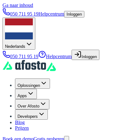
Ga naar inhoud
050 711 95 19
Helpcentrum
Inloggen
Nederlands
050 711 95 19
Helpcentrum
Inloggen
Oplossingen
Apps
Over Afosto
Developers
Blog
Prijzen
Boek een demo
Gratis proberen